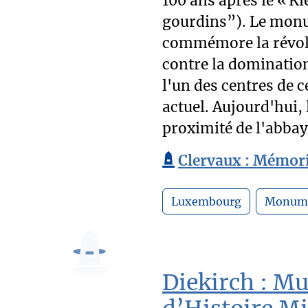
100 ans après le « K
gourdins”). Le monu
commémore la révolt
contre la domination
l'un des centres de 
actuel. Aujourd'hui,
proximité de l'abbay
Clervaux : Mémori
Luxembourg
Monum
Diekirch : M