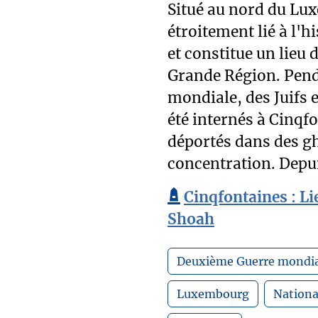
Situé au nord du Lu
étroitement lié à l'h
et constitue un lieu
Grande Région. Pend
mondiale, des Juifs 
été internés à Cinqfon
déportés dans des gh
concentration. Depui
Cinqfontaines : L
Shoah
Deuxième Guerre mondia
Luxembourg
Nationa