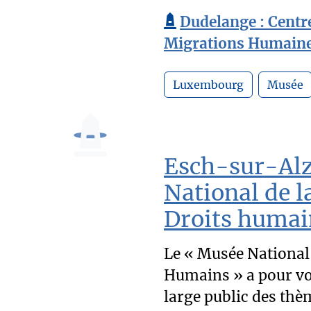
Dudelange : Centr
Migrations Humain
Luxembourg
Musée
Esch-sur-Alz
National de l
Droits humai
Le « Musée National 
Humains » a pour voc
large public des thèm