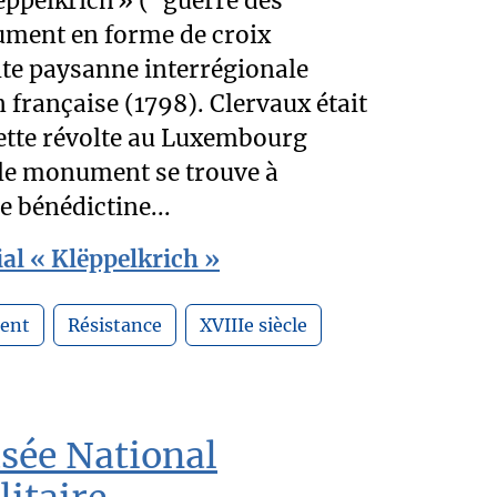
lëppelkrich » (“guerre des
ment en forme de croix
e paysanne interrégionale
 française (1798). Clervaux était
cette révolte au Luxembourg
 le monument se trouve à
e bénédictine...
al « Klëppelkrich »
ent
Résistance
XVIIIe siècle
usée National