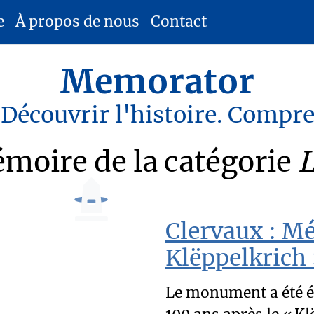
e
À propos de nous
Contact
Memorator
 Découvrir l'histoire. Compr
moire de la catégorie
Clervaux : M
Klëppelkrich
Le monument a été é