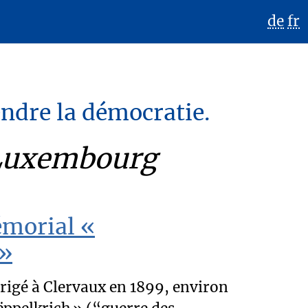
de
fr
endre la démocratie.
Luxembourg
émorial «
 »
rigé à Clervaux en 1899, environ