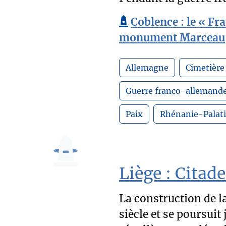
Coblence : le « Fr
monument Marceau
Allemagne
Cimetière
Guerre franco-allemand
Paix
Rhénanie-Palat
Liège : Citade
La construction de la
siècle et se poursuit 