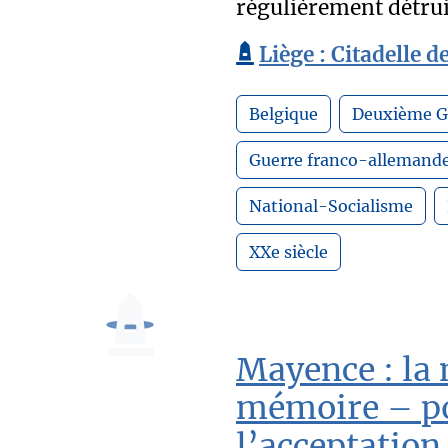
régulièrement détrui
Liège : Citadelle d
Belgique
Deuxième G
Guerre franco-allemand
National-Socialisme
XXe siècle
Mayence : la 
mémoire – po
l’acceptation