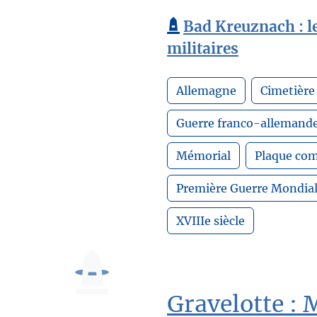
Bad Kreuznach : le
militaires
Allemagne
Cimetière
Guerre franco-allemand
Mémorial
Plaque co
Première Guerre Mondia
XVIIIe siècle
Gravelotte : 