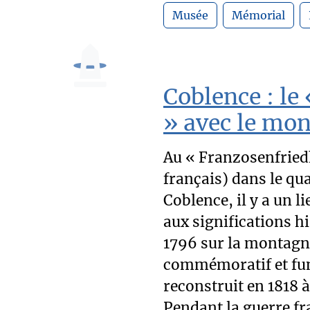
Musée
Mémorial
Coblence : le
» avec le m
Au « Franzosenfriedh
français) dans le quar
Coblence, il y a un 
aux significations h
1796 sur la montagn
commémoratif et fun
reconstruit en 1818 
Pendant la guerre fr