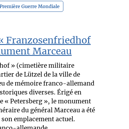
Première Guerre Mondiale
 « Franzosenfriedhof
onument Marceau
of » (cimetière militaire
tier de Lützel de la ville de
lieu de mémoire franco-allemand
istoriques diverses. Érigé en
e « Petersberg », le monument
éraire du général Marceau a été
à son emplacement actuel.
anco-allemande,...