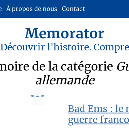
e
À propos de nous
Contact
Memorator
 Découvrir l'histoire. Compr
oire de la catégorie
Gu
allemande
Bad Ems : le
guerre franc