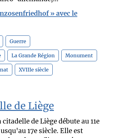
anzosenfriedhof » avec le
Guerre
e
La Grande Région
Monument
inat
XVIIIe siècle
lle de Liège
 citadelle de Liège débute au 11e
jusqu'au 17e siècle. Elle est