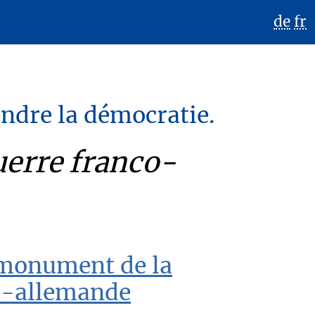
de
fr
endre la démocratie.
erre franco-
 monument de la
o-allemande