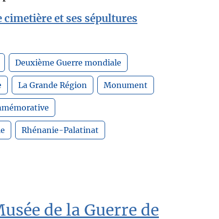
 cimetière et ses sépultures
Deuxième Guerre mondiale
e
La Grande Région
Monument
mmémorative
le
Rhénanie-Palatinat
Musée de la Guerre de