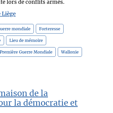
te lors de conflits armés.
e Liège
uerre mondiale
Forteresse
e
Lieu de mémoire
Première Guerre Mondiale
Wallonie
maison de la
ur la démocratie et