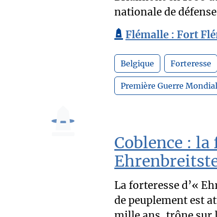
nationale de défense
Flémalle : Fort Fl
Belgique
Forteresse
Première Guerre Mondia
Coblence : la 
Ehrenbreitste
La forteresse d’« Ehr
de peuplement est at
mille ans, trône sur