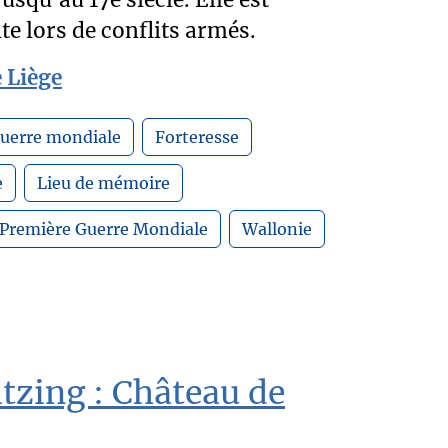
jusqu'au 17e siècle. Elle est
te lors de conflits armés.
e Liège
uerre mondiale
Forteresse
e
Lieu de mémoire
Première Guerre Mondiale
Wallonie
zing : Château de