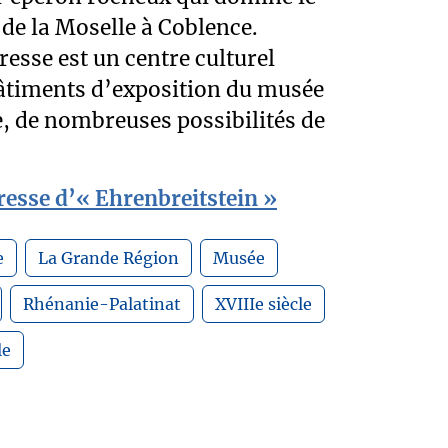
 de la Moselle à Coblence.
resse est un centre culturel
bâtiments d’exposition du musée
, de nombreuses possibilités de
eresse d’« Ehrenbreitstein »
e
La Grande Région
Musée
Rhénanie-Palatinat
XVIIIe siècle
le