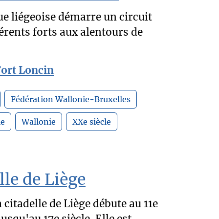
ue liégeoise démarre un circuit
fférents forts aux alentours de
Fort Loncin
Fédération Wallonie-Bruxelles
le
Wallonie
XXe siècle
lle de Liège
 citadelle de Liège débute au 11e