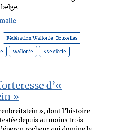
 belge.
émalle
Fédération Wallonie-Bruxelles
le
Wallonie
XXe siècle
forteresse d’«
in »
enbreitstein », dont l’histoire
testée depuis au moins trois
 l’éperon rocheux qui domine le