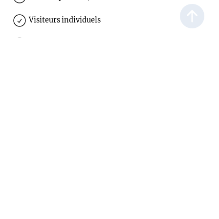
Visiteurs individuels
Groupes
Visites guidées
Visites guidées/offres pour les classes
Offres éducatives (ateliers)
Exposition permanente
Exposition spéciale
Liens complémentaires