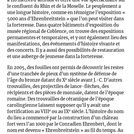
à 118 mètres d’altitude et offre une vue spectaculaire sur
le confluent du Rhin et de la Moselle. Le peuplement a
une longue histoire, comme en témoigne l’exposition «
5000 ans d’Ehrenbreitstein » que l’on peut visiter dans
la forteresse. Dans quatre bâtiments d’exposition du
musée régional de Coblence, on trouve des expositions
permanentes et temporaires, et y ont également lieu des
manifestations, des événements d’histoire vivante et
des concerts. Il y a aussi des possibilités de restauration
et une auberge de jeunesse dans la forteresse.
En 2005, des fouilles ont permis de découvrir les restes
d’une tranchée de pieux d’un système de défense de
e
l’âge du bronze datant du X
siècle avant J.-C. D’autres
trouvailles, des projectiles de lance-flèches, des
récipients et des pièces de monnaie, datent de l’époque
romaine. Des trouvailles de céramique de l’époque
carolingienne laissent supposer qu’il y avait une
e
e
fortification au VIII
ou au IX
siècle. L’histoire du nom
du lieu a commencé par la construction d’un château
fort vers l’an 1000 par le Conradien Ehrenbert, dont le
nom est devenu « Ehrenbreitstein » au fil du temps. Au