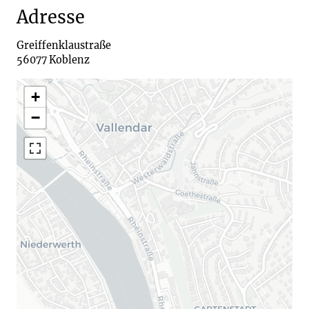
Adresse
Greiffenklaustraße

+
−