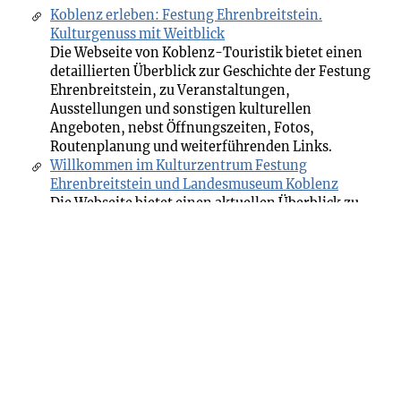
Koblenz erleben: Festung Ehrenbreitstein.
Kulturgenuss mit Weitblick
Die Webseite von Koblenz-Touristik bietet einen
detaillierten Überblick zur Geschichte der Festung
Ehrenbreitstein, zu Veranstaltungen,
Ausstellungen und sonstigen kulturellen
Angeboten, nebst Öffnungszeiten, Fotos,
Routenplanung und weiterführenden Links.
Willkommen im Kulturzentrum Festung
Ehrenbreitstein und Landesmuseum Koblenz
Die Webseite bietet einen aktuellen Überblick zu
Veranstaltungen, Ausstellungen und sonstigen
kulturellen Angeboten, Öffnungszeiten, Fotos und
weiterführenden Links wie Möglichkeiten zum
Online-Kauf von Eintrittskarten.
Facebook Kulturelles Erbe Rheinland-Pfalz
Facebook-Seite von Kulturelles Erbe Rheinland-
Pfalz, betrieben von: Generaldirektion Kulturelles
Erbe Rheinland-Pfalz.
Instagram kultur_erleben_rlp
Instagram-Seite von Kultur Erleben Rheinland-