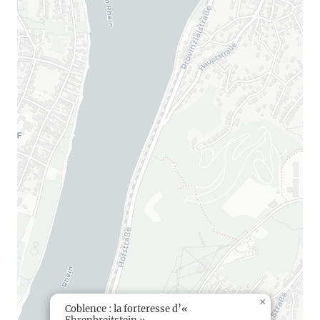
×
Coblence : la forteresse d’«