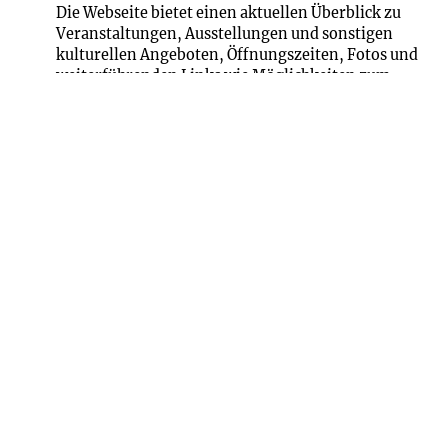
Die Webseite bietet einen aktuellen Überblick zu
Veranstaltungen, Ausstellungen und sonstigen
kulturellen Angeboten, Öffnungszeiten, Fotos und
weiterführenden Links wie Möglichkeiten zum
Online-Kauf von Eintrittskarten.
Facebook Kulturelles Erbe Rheinland-Pfalz
Facebook-Seite von Kulturelles Erbe Rheinland-
Pfalz, betrieben von: Generaldirektion Kulturelles
Erbe Rheinland-Pfalz.
Instagram kultur_erleben_rlp
Instagram-Seite von Kultur Erleben Rheinland-
Pfalz, betrieben von: Generaldirektion Kulturelles
Erbe Rheinland-Pfalz.
YouTube Kulturelles Erbe Rheinland-Pfalz
Kulturzentrum Festung Ehrenbreitstein und
Landesmuseum Koblenz auf YouTube, u.a. 127
Videos, betrieben von: Generaldirektion
Kulturelles Erbe Rheinland-Pfalz.
Videos