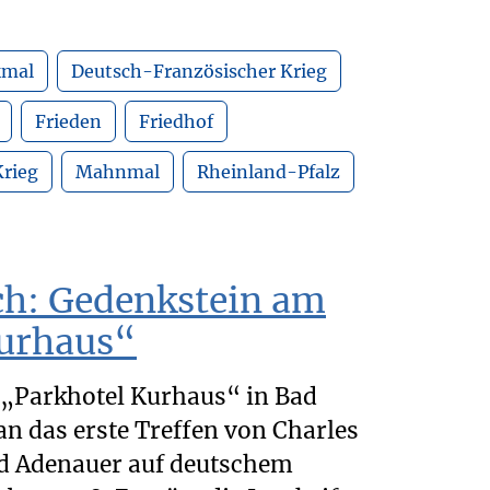
kmal
Deutsch-Französischer Krieg
Frieden
Friedhof
Krieg
Mahnmal
Rheinland-Pfalz
h: Gedenkstein am
Kurhaus“
„Parkhotel Kurhaus“ in Bad
n das erste Treffen von Charles
ad Adenauer auf deutschem