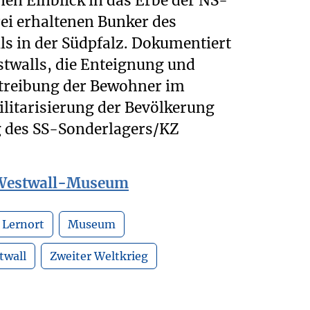
nen Einblick in das Erbe der NS-
drei erhaltenen Bunker des
s in der Südpfalz. Dokumentiert
stwalls, die Enteignung und
treibung der Bewohner im
ilitarisierung der Bevölkerung
g des SS-Sonderlagers/KZ
 Westwall-Museum
Lernort
Museum
twall
Zweiter Weltkrieg