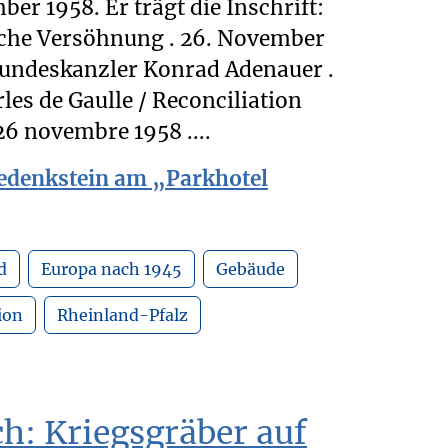
r 1958. Er trägt die Inschrift:
che Versöhnung . 26. November
Bundeskanzler Konrad Adenauer .
les de Gaulle / Reconciliation
6 novembre 1958 ....
edenkstein am „Parkhotel
d
Europa nach 1945
Gebäude
ion
Rheinland-Pfalz
h: Kriegsgräber auf