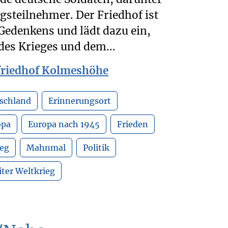
gsteilnehmer. Der Friedhof ist
n Gedenkens und lädt dazu ein,
des Krieges und dem...
nfriedhof Kolmeshöhe
schland
Erinnerungsort
opa
Europa nach 1945
Frieden
ieg
Mahnmal
Politik
ter Weltkrieg