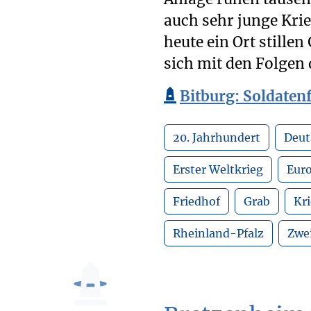
auch sehr junge Krie
heute ein Ort stille
sich mit den Folgen 
Bitburg: Soldate
20. Jahrhundert
Deut
Erster Weltkrieg
Eur
Friedhof
Grab
Kr
Rheinland-Pfalz
Zwei