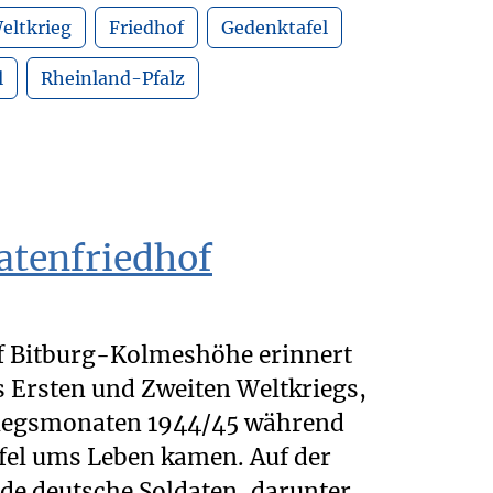
eltkrieg
Friedhof
Gedenktafel
l
Rheinland-Pfalz
atenfriedhof
f Bitburg-Kolmeshöhe erinnert
s Ersten und Zweiten Weltkriegs,
Kriegsmonaten 1944/45 während
ifel ums Leben kamen. Auf der
de deutsche Soldaten, darunter