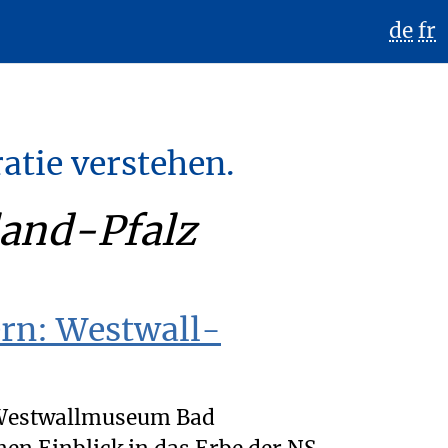
de
fr
atie verstehen.
and-Pfalz
rn: Westwall-
 Westwallmuseum Bad