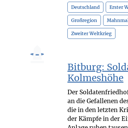
Deutschland
Erster W
Großregion
Mahnma
Zweiter Weltkrieg
Bitburg: Sold
Kolmeshöhe
Der Soldatenfriedho
an die Gefallenen de
die in den letzten 
der Kämpfe in der E
Anlage ruhen tausen