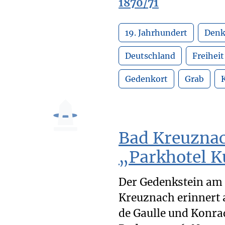
1870/71
19. Jahrhundert
Den
Deutschland
Freiheit
Gedenkort
Grab
Bad Kreuznac
„Parkhotel 
Der Gedenkstein am 
Kreuznach erinnert a
de Gaulle und Konr