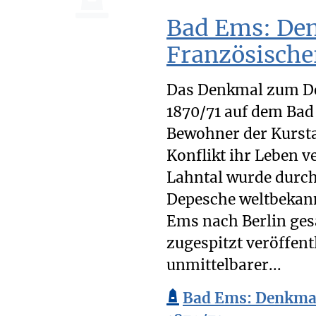
Bad Ems: De
Französische
Das Denkmal zum De
1870/71 auf dem Bad
Bewohner der Kursta
Konflikt ihr Leben v
Lahntal wurde durc
Depesche weltbekann
Ems nach Berlin ges
zugespitzt veröffentl
unmittelbarer...
Bad Ems: Denkmal