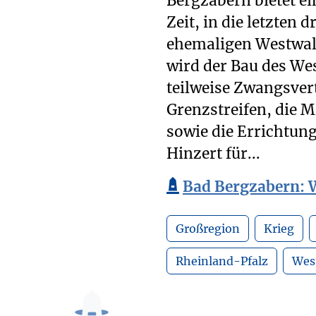
Bergzabern bietet ei
Zeit, in die letzten 
ehemaligen Westwall
wird der Bau des We
teilweise Zwangsver
Grenzstreifen, die M
sowie die Errichtun
Hinzert für...
Bad Bergzabern:
Großregion
Krieg
Rheinland-Pfalz
Wes