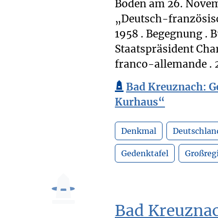
Boden am 26. Novembe
„Deutsch-französis
1958 . Begegnung . 
Staatspräsident Char
franco-allemande . 2
Bad Kreuznach: G
Kurhaus“
Denkmal
Deutschlan
Gedenktafel
Großreg
Bad Kreuznac