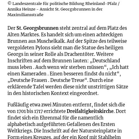
© Landeszentrale für politische Bildung Rheinland-Pfalz /
Annika Heinze - Ansicht St. Georgsbrunnen in der
Maximiliansstraße
Der
St. Georgsbrunnen
steht zentral auf dem Platz des
Alten Marktes. Es handelt sich um einen achteckigen
Brunnen aus Muschelkalk. Auf der Spitze des teilweise
vergoldeten Pylons sieht man die Statue des heiligen
Georgs in seiner Rolle als Drachentöter. Weitere
Inschriften auf dem Brunnen lauten: „Deutschland
muss leben . Auch wenn wir sterben müssen“, „Ich hatt
einen Kameraden . Einen besseren findst du nicht“,
„Deutsche Frauen . Deutsche Treue“. Durch eine
erklärende Tafel werden diese nicht unstrittigen Sätze
in den historischen Kontext eingeordnet.
Fußläufig etwa zwei Minuten entfernt, findet sich die
von 1701 bis 1717 errichtete
Dreifaltigkeitskirche
. Dort
findet sich ein Ehrenmal für die namentlich
alphabetisch aufgeführten Gefallenen des Ersten
Weltkriegs. Die Inschrift auf der Natursteinplatte in
Form eines Kreuzes, auf der ein Kopf mit Stahlhelm