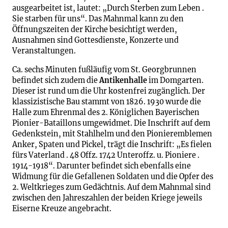
ausgearbeitet ist, lautet: „Durch Sterben zum Leben .
Sie starben für uns“. Das Mahnmal kann zu den
Öffnungszeiten der Kirche besichtigt werden,
Ausnahmen sind Gottesdienste, Konzerte und
Veranstaltungen.
Ca. sechs Minuten fußläufig vom St. Georgbrunnen
befindet sich zudem die
Antikenhalle
im Domgarten.
Dieser ist rund um die Uhr kostenfrei zugänglich. Der
klassizistische Bau stammt von 1826. 1930 wurde die
Halle zum Ehrenmal des 2. Königlichen Bayerischen
Pionier-Bataillons umgewidmet. Die Inschrift auf dem
Gedenkstein, mit Stahlhelm und den Pionieremblemen
Anker, Spaten und Pickel, trägt die Inschrift: „Es fielen
fürs Vaterland . 48 Offz. 1742 Unteroffz. u. Pioniere .
1914-1918“. Darunter befindet sich ebenfalls eine
Widmung für die Gefallenen Soldaten und die Opfer des
2. Weltkrieges zum Gedächtnis. Auf dem Mahnmal sind
zwischen den Jahreszahlen der beiden Kriege jeweils
Eiserne Kreuze angebracht.