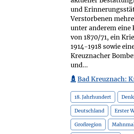
aktueller Bestattun
und Erinnerungsstätt
Verstorbenen mehrer
unter anderem eine K
von 1870/71, ein Kri
1914-1918 sowie ein
Kreuznacher Bomben
und...
Bad Kreuznach: Kr
18. Jahrhundert
Denk
Deutschland
Erster W
Großregion
Mahnma