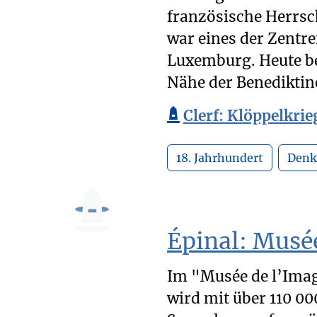
französische Herrsch
war eines der Zentr
Luxemburg. Heute be
Nähe der Benediktine
Clerf: Klöppelkr
18. Jahrhundert
Denk
Épinal: Musé
Im "Musée de l’Ima
wird mit über 110 00