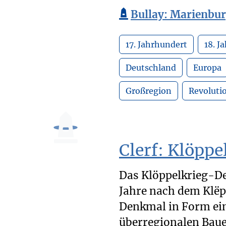
Bullay: Marienbu
17. Jahrhundert
18. J
Deutschland
Europa
Großregion
Revoluti
Clerf: Klöpp
Das Klöppelkrieg-D
Jahre nach dem Klëpp
Denkmal in Form ein
überregionalen Baue