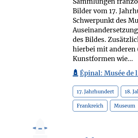
Sammlungen französ
Bilder vom 17. Jahrh
Schwerpunkt des Mus
Auseinandersetzung
des Bildes. Zusätzli
hierbei mit anderen
Kunstformen wie...
Épinal: Musée de 
17. Jahrhundert
18. J
Frankreich
Museum