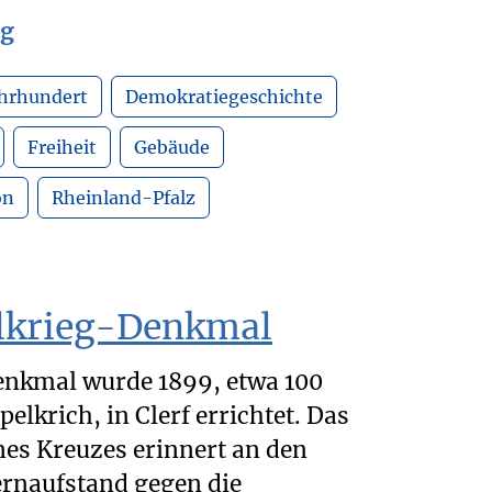
rg
ahrhundert
Demokratiegeschichte
Freiheit
Gebäude
on
Rheinland-Pfalz
elkrieg-Denkmal
enkmal wurde 1899, etwa 100
elkrich, in Clerf errichtet. Das
es Kreuzes erinnert an den
rnaufstand gegen die