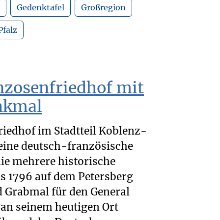
Gedenktafel
Großregion
Pfalz
nzosenfriedhof mit
nkmal
iedhof im Stadtteil Koblenz-
 eine deutsch-französische
die mehrere historische
s 1796 auf dem Petersberg
d Grabmal für den General
an seinem heutigen Ort