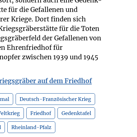
gsort, sondern auch eine Gedenk-
e für die Gefallenen und
er Kriege. Dort finden sich
riegsgräberstätte für die Toten
egsgräberfeld der Gefallenen von
en Ehrenfriedhof für
opfer zwischen 1939 und 1945
iegsgräber auf dem Friedhof
mal
Deutsch-Französischer Krieg
eltkrieg
Friedhof
Gedenktafel
l
Rheinland-Pfalz