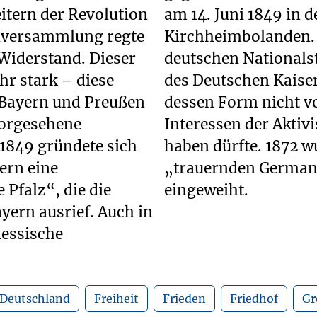
itern der Revolution
n Gefechten bei
alversammlung regte
derung nach einem
 Widerstand. Dieser
 erst mit Gründung
hr stark – diese
rfüllt – obgleich
d Bayern und Preußen
 den demokratischen
vorgesehene
9 entsprochen
 1849 gründete sich
das Denkmal der
tern eine
mbolanden
 Pfalz“, die die
eingeweiht.
yern ausrief. Auch in
essische
Deutschland
Freiheit
Frieden
Friedhof
Gr