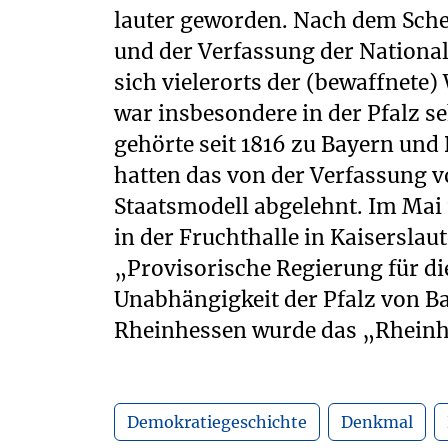
lauter geworden. Nach dem Sche
am 14. Juni 1849 in de
und der Verfassung der Nation
Kirchheimbolanden. Die For
sich vielerorts der (bewaffnete)
deutschen Nationalstaat wurde
war insbesondere in der Pfalz se
des Deutschen Kaiserreichs 1871 e
gehörte seit 1816 zu Bayern un
dessen Form nicht vollständig
hatten das von der Verfassung 
Interessen der Aktivisten von 1848/4
Staatsmodell abgelehnt. Im Mai
haben dürfte. 1872 wurde 
in der Fruchthalle in Kaiserslau
„trauernden Germania“ in Kirchhei
„Provisorische Regierung für die
Unabhängigkeit der Pfalz von Ba
Rheinhessen wurde das „Rheinh
Demokratiegeschichte
Denkmal