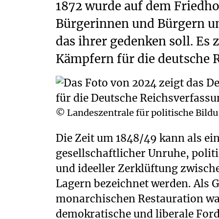
1872 wurde auf dem Friedho
Bürgerinnen und Bürgern un
das ihrer gedenken soll. Es 
Kämpfern für die deutsche R
© Landeszentrale für politische Bil
Die Zeit um 1848/49 kann als ein
Provinzialkomitee zur Durchführu
gesellschaftlicher Unruhe, pol
Verfassung“ einberufen. Im Mai u
und ideeller Zerklüftung zwisch
Kämpfen, in denen etwa 11
Lagern bezeichnet werden. Als
Freischärler und ca. 1.500 Rhei
monarchischen Restauration wa
Mann starken preuß
demokratische und liberale Fo
gegenüberstanden. Dieser unterl