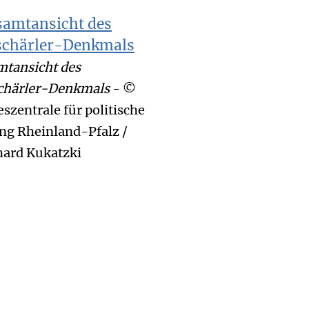
tansicht des
schärler-Denkmals
- ©
szentrale für politische
ng Rheinland-Pfalz /
hard Kukatzki