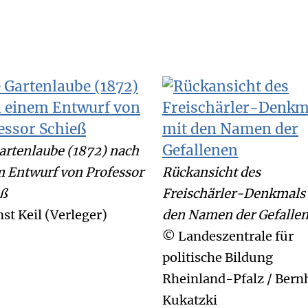
artenlaube (1872) nach
 Entwurf von Professor
Rückansicht des
eß
Freischärler-Denkmals
st Keil (Verleger)
den Namen der Gefalle
© Landeszentrale für
politische Bildung
Rheinland-Pfalz / Bern
Kukatzki