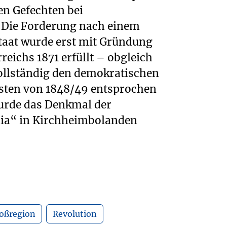
oßregion
Revolution