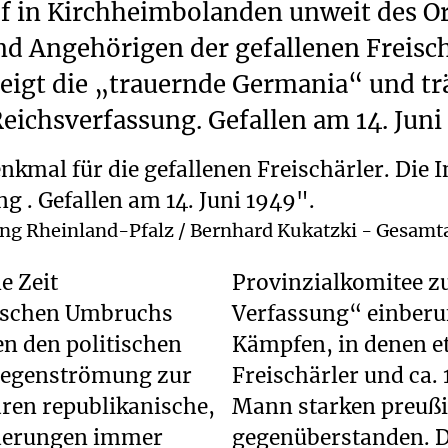
f in Kirchheimbolanden unweit des O
d Angehörigen der gefallenen Freisch
zeigt die „trauernde Germania“ und tr
eichsverfassung. Gefallen am 14. Juni
dung Rheinland-Pfalz / Bernhard Kukatzki - Gesamt
e Zeit
ng der
itischen Umbruchs
nd Juni kam es zu
en den politischen
.500 pfälzische
 Gegenströmung zur
nhessen der 30.000
ren republikanische,
ischen Armee
rderungen immer
agen die Kämpfer