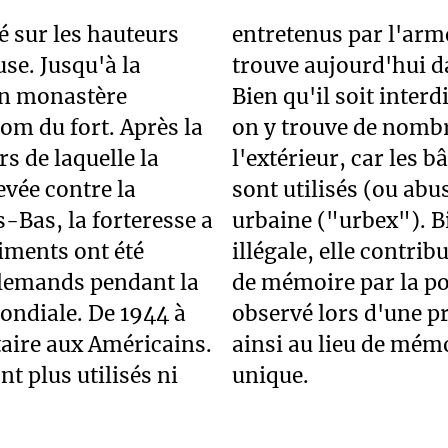
ué sur les hauteurs
nsemble du site se
se. Jusqu'à la
trouve aujourd'hui d
 un monastère
Bien qu'il soit interd
nom du fort. Après la
on y trouve de nombre
s de laquelle la
l'extérieur, car les 
evée contre la
sont utilisés (ou abu
-Bas, la forteresse a
urbaine ("urbex"). Bi
timents ont été
illégale, elle contrib
llemands pendant la
de mémoire par la po
ondiale. De 1944 à
observé lors d'une 
itaire aux Américains.
ainsi au lieu de mém
t plus utilisés ni
unique.