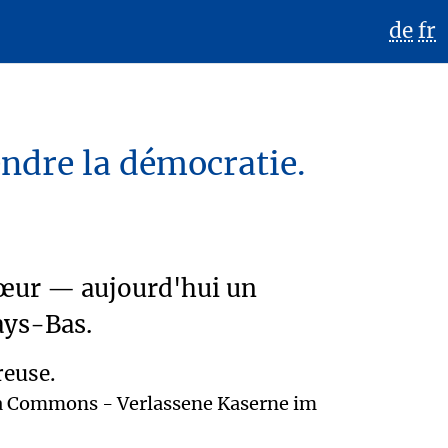
de
fr
endre la démocratie.
rcœur — aujourd'hui un
ays-Bas.
ia Commons - Verlassene Kaserne im