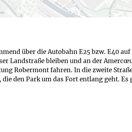
mend über die Autobahn E25 bzw. E40 auf d
dieser Landstraße bleiben und an der Amer
ng Robermont fahren. In die zweite Straße a
, die den Park um das Fort entlang geht. Es g
Anbindung an den ÖPNV