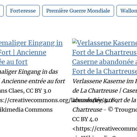
Forteresse
Première Guerre Mondiale
Wallon
liger Eingang in das
| Ancienne entrée au fort
Verlassene Kaserne im 
ns Claes, CC BY 3.0
de La Chartreuse | Case
s://creativecommons.org/licenses/by/3.0>,
abandonée au Fort de la
Wikimedia Commons
Chartreuse
- © Trougno
CC BY 4.0
<https://creativecommo