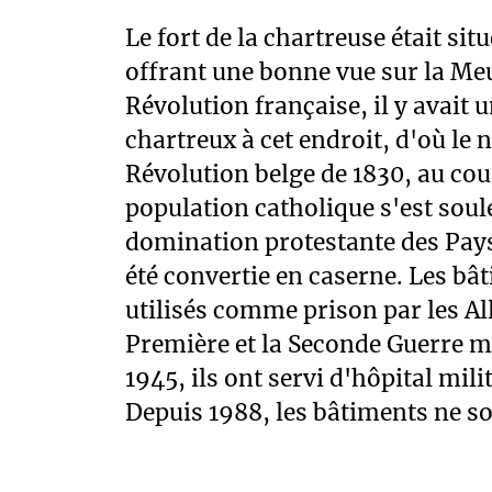
Le fort de la chartreuse était sit
entretenus par l'armée belge. L'e
offrant une bonne vue sur la Meu
Révolution française, il y avait
chartreux à cet endroit, d'où le 
Révolution belge de 1830, au cour
population catholique s'est soul
domination protestante des Pays
été convertie en caserne. Les bâ
utilisés comme prison par les A
Première et la Seconde Guerre m
1945, ils ont servi d'hôpital mil
Depuis 1988, les bâtiments ne son