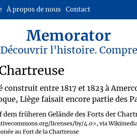
e
À propos de nous
Contact
Memorator
 Découvrir l'histoire. Compr
a Chartreuse
été construit entre 1817 et 1823 à Ame
oque, Liège faisait encore partie des P
eativecommons.org/licenses/by/4.0>, via Wikimed
onée au Fort de la Chartreuse