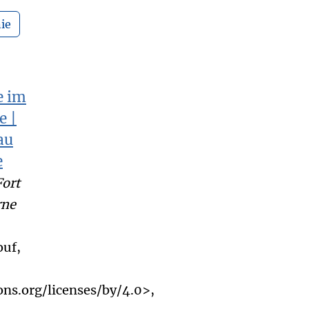
ie
Fort
rne
uf,
ns.org/licenses/by/4.0>,