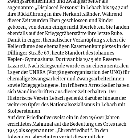
Zwangsarbeiterinnen und Zwangsarbeiter als
sogenannte „Displaced Persons“ in Lebach bis 1947 auf
ihre Rückführung in ihre Herkunftsländer. Während
dieser Zeit wurden Ehen geschlossen und Kinder
geboren, von denen einige nicht überlebten. Sie fanden
ebenfalls auf der Kriegsgräberstätte ihre letzte Ruhe.
Damit in enger, thematischer Verknüpfung stehen die
Kellerräume des ehemaligen Kasernenkomplexes in der
Dillinger Straße 67, heute Standort des Johannes-
Kepler-Gymnasiums. Dort war bis 1945 ein Reserve-
Lazarett. Nach Kriegsende wurde es zu einem zentralen
Lager der UNRRA (Vorgängerorganisation der UNO) für
ehemalige Zwangsarbeiter und Zwangsarbeiterinnen
sowie Kriegsgefangene. Im früheren Arrestkeller haben
sich Wandinschriften aus dieser Zeit erhalten. Der
Historische Verein Lebach gedenkt darüber hinaus der
weiteren Opfer des Nationalsozialismus in Lebach mit
Stolpersteinen.
Auf dem Friedhof verweist ein in den 1960er Jahren
errichtetes Mahnmal auf die Bedeutung des Ortes nach
1945 als sogenannter „Ehrenfriedhof“. In den
folgenden Jahrzehnten geriet dieser mit der