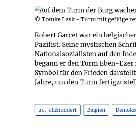
© Tomke Lask - Turm mit geflügelten 
Robert Garcet war ein belgische
Etagen kann der Besucher sich m
Pazifist. Seine mystischen Schr
Garcets zu Frieden u
Nationalsozialisten auf den Inde
auseinandersetzen. Auf der Dacht
begann er den Turm Eben-Ezer z
auf vier geflügelte Tiere
Symbol für den Frieden darstellt
Jahre, um den Turm fertigzustel
20. Jahrhundert
Belgien
Demokra