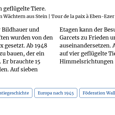
Wächtern aus Stein | Tour de la paix à Eben-Ezer
r Bildhauer und
it den Gedanken
iften wurden von den
nd Demokratie
x gesetzt. Ab 1948
errasse trifft man
u bauen, der ein
, die in alle
. Er brauchte 15
Himmelsrichtungen 
len. Auf sieben
tiegeschichte
Europa nach 1945
Föderation Wal