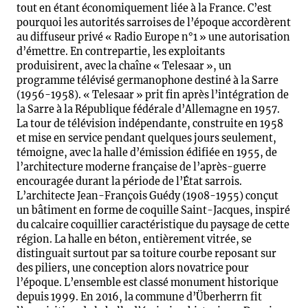
tout en étant économiquement liée à la France. C’est
pourquoi les autorités sarroises de l’époque accordèrent
au diffuseur privé « Radio Europe n°1 » une autorisation
d’émettre. En contrepartie, les exploitants
produisirent, avec la chaîne « Telesaar », un
programme télévisé germanophone destiné à la Sarre
(1956-1958). « Telesaar » prit fin après l’intégration de
la Sarre à la République fédérale d’Allemagne en 1957.
La tour de télévision indépendante, construite en 1958
et mise en service pendant quelques jours seulement,
témoigne, avec la halle d’émission édifiée en 1955, de
l’architecture moderne française de l’après-guerre
encouragée durant la période de l’État sarrois.
L’architecte Jean-François Guédy (1908-1955) conçut
un bâtiment en forme de coquille Saint-Jacques, inspiré
du calcaire coquillier caractéristique du paysage de cette
région. La halle en béton, entièrement vitrée, se
distinguait surtout par sa toiture courbe reposant sur
des piliers, une conception alors novatrice pour
l’époque. L’ensemble est classé monument historique
depuis 1999. En 2016, la commune d’Überherrn fit