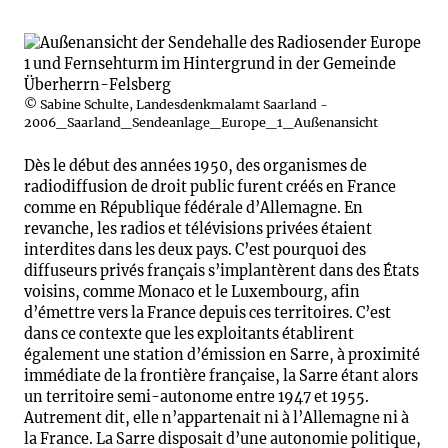
© Sabine Schulte, Landesdenkmalamt Saarland -
2006_Saarland_Sendeanlage_Europe_1_Außenansicht
Dès le début des années 1950, des organismes de
radiodiffusion de droit public furent créés en France
comme en République fédérale d’Allemagne. En
revanche, les radios et télévisions privées étaient
interdites dans les deux pays. C’est pourquoi des
diffuseurs privés français s’implantèrent dans des États
voisins, comme Monaco et le Luxembourg, afin
d’émettre vers la France depuis ces territoires. C’est
dans ce contexte que les exploitants établirent
également une station d’émission en Sarre, à proximité
immédiate de la frontière française, la Sarre étant alors
un territoire semi-autonome entre 1947 et 1955.
Autrement dit, elle n’appartenait ni à l’Allemagne ni à
la France. La Sarre disposait d’une autonomie politique,