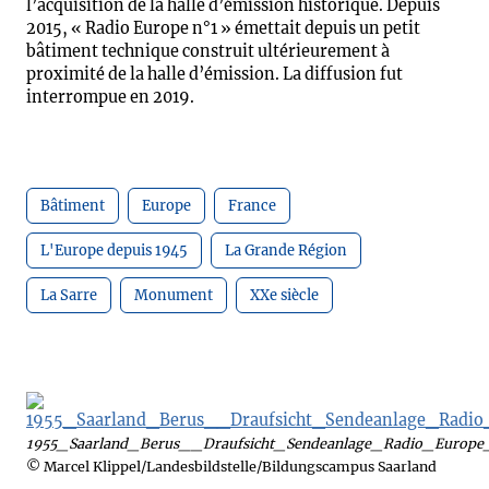
l’acquisition de la halle d’émission historique. Depuis
2015, « Radio Europe n°1 » émettait depuis un petit
bâtiment technique construit ultérieurement à
proximité de la halle d’émission. La diffusion fut
interrompue en 2019.
Bâtiment
Europe
France
L'Europe depuis 1945
La Grande Région
La Sarre
Monument
XXe siècle
1955_Saarland_Berus__Draufsicht_Sendeanlage_Radio_Europe
© Marcel Klippel/Landesbildstelle/Bildungscampus Saarland