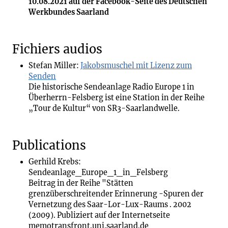
10.08.2021 auf der Facebook-Seite des Deutschen
Werkbundes Saarland
Fichiers audios
Stefan Miller:
Jakobsmuschel mit Lizenz zum
Senden
Die historische Sendeanlage Radio Europe 1 in
Überherrn-Felsberg ist eine Station in der Reihe
„Tour de Kultur“ von SR3-Saarlandwelle.
Publications
Gerhild Krebs:
Sendeanlage_Europe_1_in_Felsberg
Beitrag in der Reihe "Stätten
grenzüberschreitender Erinnerung -Spuren der
Vernetzung des Saar-Lor-Lux-Raums . 2002
(2009). Publiziert auf der Internetseite
memotransfront.uni.saarland.de