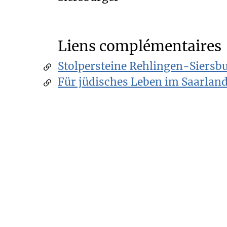
Liens complémentaires
Stolpersteine Rehlingen-Siersb
Für jüdisches Leben im Saarlan
Gurs.saarland
Datenbank und Internetseite zur
Alemannia Judaica
Denkmal-Mahnmal
Institut für aktuelle Kunst im S
Liste der in Rehlingen-Siersburg
Vidéos