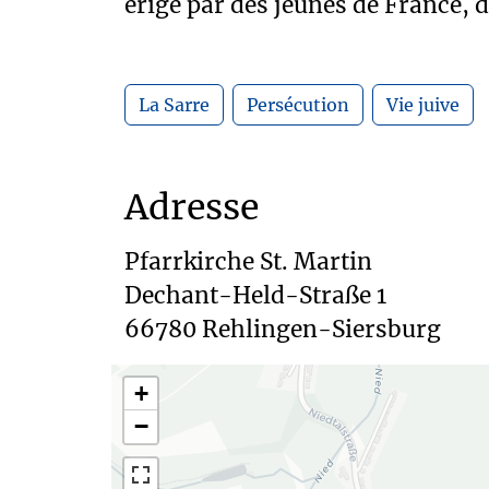
érigé par des jeunes de France, 
La Sarre
Persécution
Vie juive
Adresse
Pfarrkirche St. Martin

Dechant-Held-Straße 1

+
−