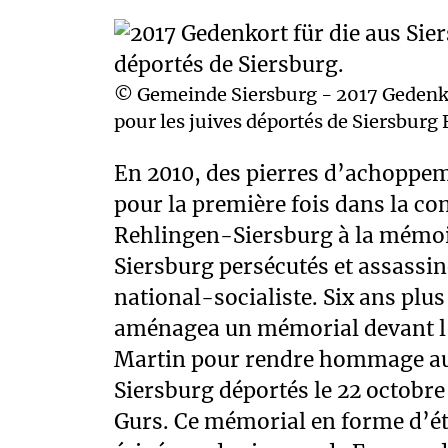
© Gemeinde Siersburg - 2017 Gedenkor
pour les juives déportés de Siersbur
En 2010, des pierres d’achoppem
d’Allemagne dans le cadre
pour la première fois dans la 
international de jeunes. Il est pourvu de
Rehlingen-Siersburg à la mémoi
chemin de fer qui rappellent la d
Siersburg persécutés et assassin
erratiques rapportés des environ
national-socialiste. Six ans plu
perpétuent le souvenir de ce lie
aménagea un mémorial devant l’é
hommage aux citoyens juifs de 
Martin pour rendre hommage aux
sous le régime national-sociali
Siersburg déportés le 22 octobre
Gurs. Ce mémorial en forme d’éto