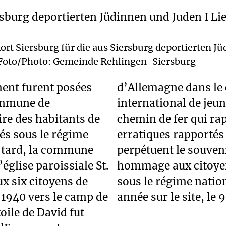
t Siersburg für die aus Siersburg deportierten Jü
g Foto/Photo: Gemeinde Rehlingen-Siersburg
ent furent posées
 d’un chantier
commune de
 traverses de
re des habitants de
éportation. Des blocs
és sous le régime
s du camp de Gurs
s tard, la commune
u. Une cérémonie en
glise paroissiale St.
Siersburg assassinés
 six citoyens de
ste a lieu chaque
 1940 vers le camp de
année sur le site, le
ile de David fut