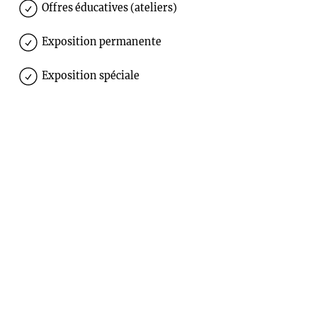
Offres éducatives (ateliers)
Exposition permanente
Exposition spéciale
Anbindung an den ÖPNV
Accessible à tous
Liens complémentaires
Regionalverband Saarbrücken
Informationen über die Angebote des
Regionalverbandes Saarbrücken
Tourismuszentrale Saarland
Informationen über Orte der Kunst und Kultur im
Saarland
Museen im Saarland