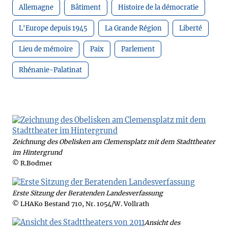
Allemagne
Bâtiment
Histoire de la démocratie
L'Europe depuis 1945
La Grande Région
Liberté
Lieu de mémoire
Paix
Parlement
Rhénanie-Palatinat
Zeichnung des Obelisken am Clemensplatz mit dem Stadttheater
im Hintergrund
© R.Bodmer
Erste Sitzung der Beratenden Landesverfassung
© LHAKo Bestand 710, Nr. 1054/W. Vollrath
Ansicht des