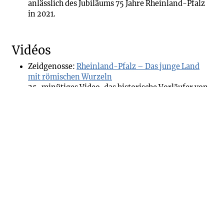
anlässlich des Jubiläums 75 Jahre Rheinland-Pfalz
in 2021.
Vidéos
Zeidgenosse:
Rheinland-Pfalz – Das junge Land
mit römischen Wurzeln
25-minütiges Video, das historische Vorläufer von
und die Gründung des heutigen Bundeslandes
Rheinland-Pfalz erklärt.
Terra X plus:
Gründung der Bundesrepublik
Deutschland einfach erklärt
Gründung der Bundesrepublik Deutschland nach
dem Zweiten Weltkrieg in knapp fünf Minuten
erklärt.
Application mobile
Stadt Koblenz:
Koblenz App