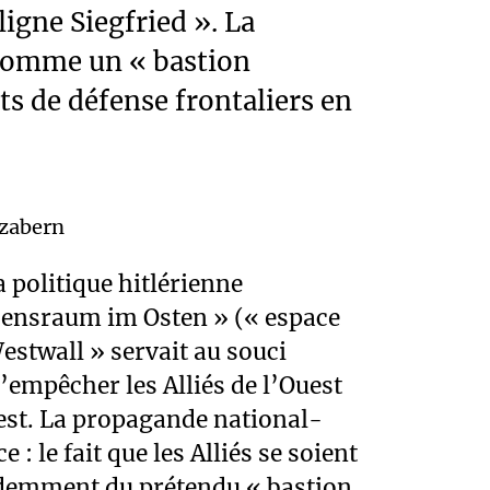
ligne Siegfried ». La
 comme un « bastion
ts de défense frontaliers en
zabern
a politique hitlérienne
bensraum im Osten » (« espace
 Westwall » servait au souci
’empêcher les Alliés de l’Ouest
’est. La propagande national-
ce : le fait que les Alliés se soient
demment du prétendu « bastion