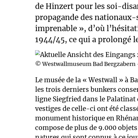
de Hinzert pour les soi-disan
propagande des nationaux-so
imprenable », d’où l’hésitat
1944/45, ce qui a prolongé l
© Westwallmuseum Bad Bergzabern -
Le musée de la « Westwall » à B
les trois derniers bunkers conse
ligne Siegfried dans le Palatinat
vestiges de celle-ci ont été cla
monument historique en Rhénani
compose de plus de 9.000 objets 
natures qui sont connus à ce jou