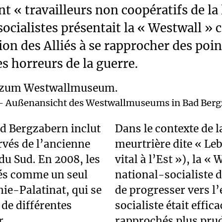
t « travailleurs non coopératifs de la 
cialistes présentait la « Westwall »
ion des Alliés à se rapprocher des poin
es horreurs de la guerre.
 Außenansicht des Westwallmuseums in Bad Berg
ad Bergzabern inclut
Dans le contexte de l
rvés de l’ancienne
meurtrière dite « Le
 du Sud. En 2008, les
vital à l’Est »), la «
ssés comme un seul
national-socialiste d
e-Palatinat, qui se
de progresser vers l
de différentes
socialiste était effica
r.
rapprochés plus pru