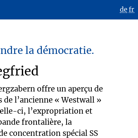
de
fr
endre la démocratie.
egfried
Bergzabern offre un aperçu de
és de l’ancienne « Westwall »
lle-ci, l’expropriation et
bande frontalière, la
 de concentration spécial SS