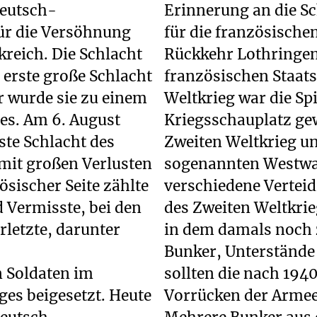
deutsch-
Erinnerung an die S
für die Versöhnung
für die französische
reich. Die Schlacht
Rückkehr Lothringen
 erste große Schlacht
französischen Staats
r wurde sie zu einem
Weltkrieg war die Sp
es. Am 6. August
Kriegsschauplatz gew
ste Schlacht des
Zweiten Weltkrieg un
mit großen Verlusten
sogenannten Westwal
zösischer Seite zählte
verschiedene Vertei
 Vermisste, bei den
des Zweiten Weltkrie
letzte, darunter
in dem damals noch 
Bunker, Unterstände
n Soldaten im
sollten die nach 194
es beigesetzt. Heute
Vorrücken der Armee 