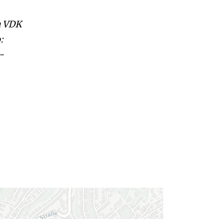
a VDK
:
-