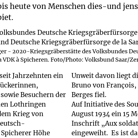
bis heute von Menschen dies-und jens
iet.
r - 2020-Kriegsgräberstätte des Volksbundes Deu
e la VDK à Spicheren. Foto/Photo: Volksbund Saar/
 seit Jahrzehnten ein
Unweit davon liegt d
rückerinnen,
Bruno von François,
 sowie Besuchern der
Berges fiel.
hen Lothringen
Auf Initiative des S
 dem Krieg von
August 1934 ein 15 M
deutsch-
Inschrift „Aux soldat
 Spicherer Höhe
eingeweiht. Es ist d