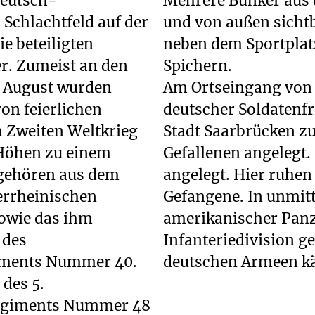
 Deutsch-
Mehrere Bunker aus d
Schlachtfeld auf der
und von außen sichtb
e beteiligten
neben dem Sportplat
r. Zumeist an den
Spichern.
. August wurden
Am Ortseingang von S
on feierlichen
deutscher Soldatenfr
 Zweiten Weltkrieg
Stadt Saarbrücken z
 Höhen zu einem
Gefallenen angelegt. 
 gehören aus dem
angelegt. Hier ruhen
errheinischen
Gefangene. In unmitt
owie das ihm
amerikanischer Panz
 des
Infanteriedivision ge
iments Nummer 40.
deutschen Armeen k
 des 5.
regiments Nummer 48