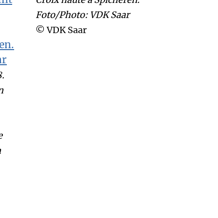
Foto/Photo: VDK Saar
© VDK Saar
.
n
e
n